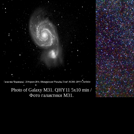
Photo of Galaxy M31. QHY11 5x10 min /
Фото галактики M31.